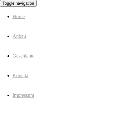
Toggle navigation
Spargel Derksen
Spargel Derksen
Home
Anbau
Geschichte
Kontakt
Impressum