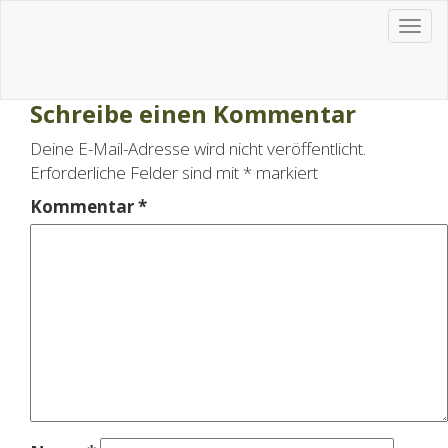
Spargel Derksen
Spargel Derksen
Toggl
naviga
Schreibe einen Kommentar
Deine E-Mail-Adresse wird nicht veröffentlicht.
Erforderliche Felder sind mit
*
markiert
Kommentar
*