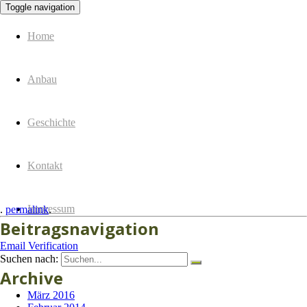
Toggle navigation
Spargel Derksen
Spargel Derksen
Home
Anbau
Geschichte
Kontakt
Impressum
.
permalink
.
Beitragsnavigation
Email Verification
Suchen nach:
Archive
März 2016