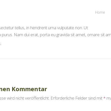
Home
ctetur tellus, in hendrerit urna vulputate non. Ut
a purus. Nam dui erat, porta eu gravida sit amet, ornare sit a
.
k
navigation
inen Kommentar
e wird nicht veröffentlicht.
Erforderliche Felder sind mit
*
ma