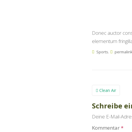
Spargel Derksen
Spargel Derksen
Donec auctor conse
elementum fringill
.
Sports
permalin
Beitrags
Clean Air
Schreibe e
Deine E-Mail-Adress
Kommentar
*