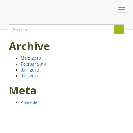
Spargel Derksen
Spargel Derksen
Toggl
naviga
Suchen
nach:
Archive
März 2016
Februar 2014
Juni 2013
Juni 2012
Meta
Anmelden